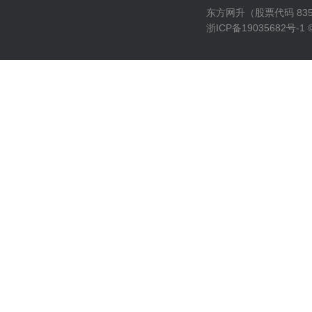
东方网升（股票代码 835
浙ICP备19035682号-1
©