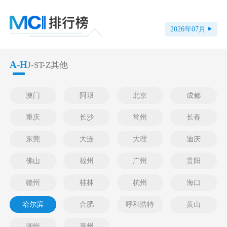
2026
年
07
月
A-H
J-S
T-Z
其他
澳门
阿坝
北京
成都
重庆
长沙
常州
长春
东莞
大连
大理
迪庆
佛山
福州
广州
贵阳
赣州
桂林
杭州
海口
哈尔滨
合肥
呼和浩特
黄山
湖州
惠州