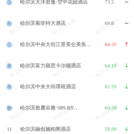
哈尔滨大洋君逸·空中花园酒店
73.2
5
哈尔滨索菲特大酒店
69.8
6
哈尔滨中央大街江景美仑美奂酒
64.35
7
店
哈尔滨富力丽思卡尔顿酒店
64.19
8
哈尔滨中央大街璞硯酒店
62.59
9
哈尔滨敖麓谷雅·SPA BY
60.58
10
LOCCITANE|凯悦臻选
11
哈尔滨融创施柏阁酒店
58.99