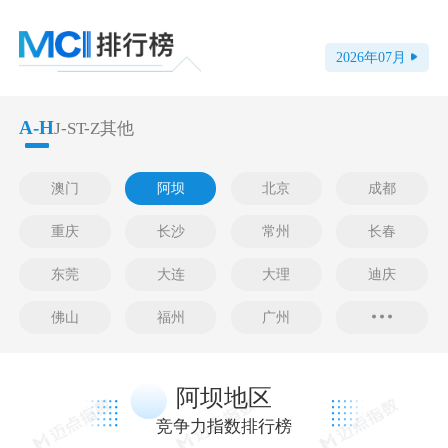
2026
年
07
月
A-H
J-S
T-Z
其他
澳门
阿坝
北京
成都
重庆
长沙
常州
长春
东莞
大连
大理
迪庆
佛山
福州
广州
阿坝地区
竞争力指数排行榜