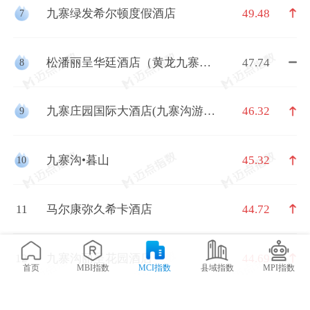
九寨绿发希尔顿度假酒店
49.48
7
松潘丽呈华廷酒店（黄龙九寨高
47.74
8
铁站店）
九寨庄园国际大酒店(九寨沟游客
46.32
9
中心店)
九寨沟•暮山
45.32
10
11
马尔康弥久希卡酒店
44.72
12
九寨沟丽呈花园酒店
44.69
首页
MBI指数
MCI指数
县域指数
MPI指数
13
毕棚沟•暮山
44.06