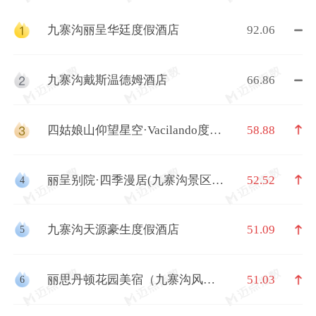
九寨沟丽呈华廷度假酒店
92.06
九寨沟戴斯温德姆酒店
66.86
四姑娘山仰望星空·Vacilando度假
58.88
庄园（长坪沟斯古拉神山店）
丽呈别院·四季漫居(九寨沟景区游
52.52
4
客中心店)
九寨沟天源豪生度假酒店
51.09
5
丽思丹顿花园美宿（九寨沟风景
51.03
6
区店）