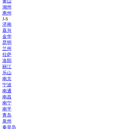
黄山
湖州
惠州
J-S
济南
嘉兴
金华
昆明
兰州
拉萨
洛阳
丽江
乐山
南京
宁波
南通
南昌
南宁
南平
青岛
泉州
秦皇岛