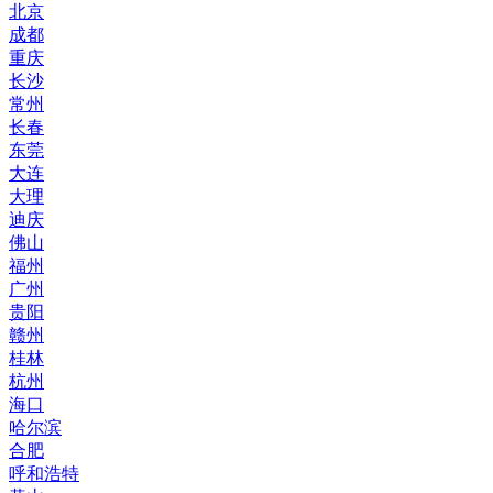
北京
成都
重庆
长沙
常州
长春
东莞
大连
大理
迪庆
佛山
福州
广州
贵阳
赣州
桂林
杭州
海口
哈尔滨
合肥
呼和浩特