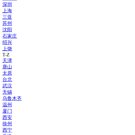
深圳
上海
三亚
苏州
沈阳
石家庄
绍兴
上饶
T-Z
天津
唐山
太原
台北
武汉
无锡
乌鲁木齐
温州
厦门
西安
徐州
西宁