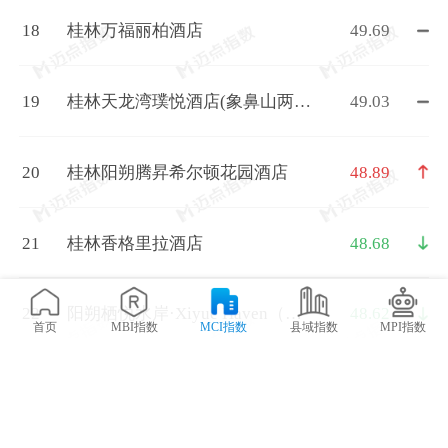
18
桂林万福丽柏酒店
49.69
19
桂林天龙湾璞悦酒店(象鼻山两江
49.03
四湖店)
20
桂林阳朔腾昇希尔顿花园酒店
48.89
21
桂林香格里拉酒店
48.68
22
阳朔栖悦水岸·Xiyue Haven（十
48.62
首页
MBI指数
MCI指数
县域指数
MPI指数
里画廊遇龙河店）
23
月墅｜野奢度假别墅(阳朔十里画
47.21
廊遇龙河店)