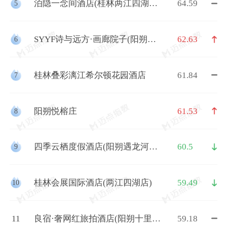
泊隐一念间酒店(桂林两江四湖象
64.59
5
鼻山店)
SYYF诗与远方·画廊院子(阳朔十
62.63
6
里画廊遇龙河店)
桂林叠彩漓江希尔顿花园酒店
61.84
7
阳朔悦榕庄
61.53
8
四季云栖度假酒店(阳朔遇龙河千
60.5
9
古情店)
桂林会展国际酒店(两江四湖店)
59.49
10
11
良宿·奢网红旅拍酒店(阳朔十里画
59.18