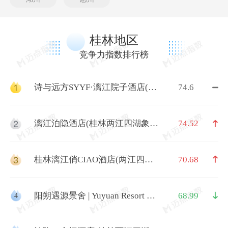
桂林地区
竞争力指数排行榜
诗与远方SYYF·漓江院子酒店(桂
74.6
林象鼻山两江四湖店)
漓江泊隐酒店(桂林两江四湖象山
74.52
景区店)
桂林漓江俏CIAO酒店(两江四湖
70.68
象鼻山店)
阳朔遇源景舍 | Yuyuan Resort 观
68.99
4
景度假酒店(十里画廊遇龙河店)