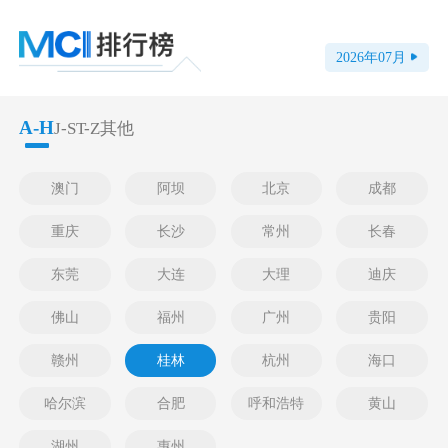
2026
年
07
月
A-H
J-S
T-Z
其他
澳门
阿坝
北京
成都
重庆
长沙
常州
长春
东莞
大连
大理
迪庆
佛山
福州
广州
贵阳
赣州
桂林
杭州
海口
哈尔滨
合肥
呼和浩特
黄山
湖州
惠州