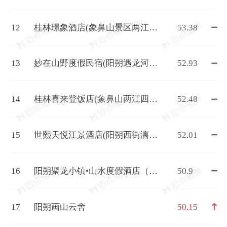
廊遇龙河店)
12
桂林璟象酒店(象鼻山景区两江四
53.38
湖店)
13
妙在山野度假民宿(阳朔遇龙河生
52.93
态公园千古情店）
14
桂林喜来登饭店(象鼻山两江四湖
52.48
店)
15
世熙天悦江景酒店(阳朔西街漓江
52.01
店)
16
阳朔聚龙小镇•山水度假酒店（十
50.9
里画廊遇龙河店）
17
阳朔画山云舍
50.15