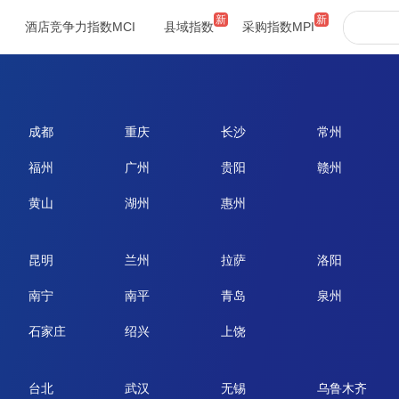
酒店竞争力指数MCI
县域指数
采购指数MPI
成都
重庆
长沙
常州
福州
广州
贵阳
赣州
黄山
湖州
惠州
昆明
兰州
拉萨
洛阳
南宁
南平
青岛
泉州
石家庄
绍兴
上饶
台北
武汉
无锡
乌鲁木齐