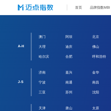
内容样式无法展示，请升级当前浏览器版本！
首页
品牌指数MBI
澳门
阿坝
北京
A-H
大理
迪庆
佛山
哈尔滨
合肥
呼和浩特
济南
嘉兴
金华
J-S
宁波
南通
南昌
三亚
苏州
沈阳
天津
唐山
太原