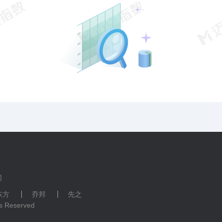
们
东方
乔邦
先之
ts Reserved