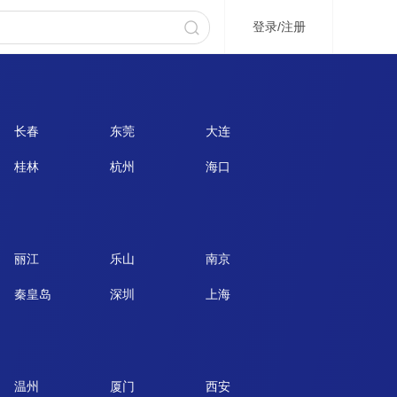
登录
/
注册
长春
东莞
大连
桂林
杭州
海口
丽江
乐山
南京
秦皇岛
深圳
上海
温州
厦门
西安